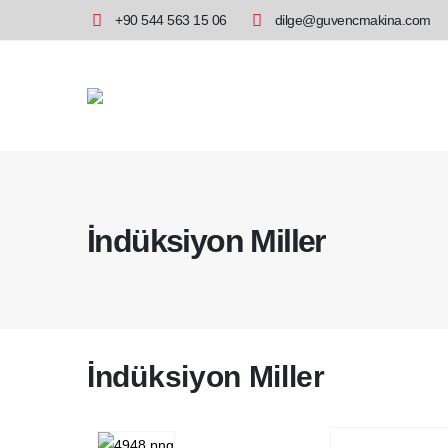
+90 544 563 15 06
dilge@guvencmakina.com
İndüksiyon Miller
İndüksiyon Miller