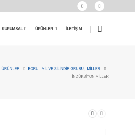
KURUMSAL
ÜRÜNLER
İLETIŞIM
ÜRÜNLER
BORU - MIL VE SILINDIR GRUBU
,
MILLER
İNDÜKSIYON MILLER