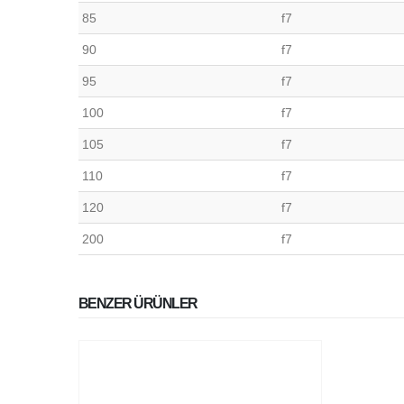
85
f7
90
f7
95
f7
100
f7
105
f7
110
f7
120
f7
200
f7
BENZER ÜRÜNLER