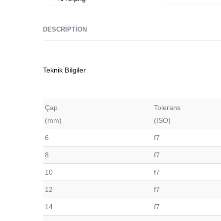
DESCRIPTION
Teknik Bilgiler
Çap
Tolerans
(mm)
(ISO)
6
f7
8
f7
10
f7
12
f7
14
f7