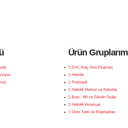
ü
Ürün Gruplarım
zda
GVC Araç Üstü Ekipman
Vizyon
Hidrolik
imiz
Pnömatik
Hidrolik Hortum ve Rakorlar
Boru - Mil ve Silindir Grubu
Hidrolik Aksesuar
Ünite Tank ve Ekipmanları